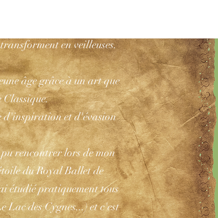
 créations artistiques, des
es, des grimoires et des
 transforment en veilleuses.
 jeune âge grâce à un art que
e Classique.
e d'inspiration et d'évasion
i pu rencontrer lors de mon
ile du Royal Ballet de
ai étudié pratiquement tous
 Lac des Cygnes...) et c'est