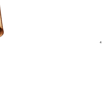
it à l'époque "Le Manuscrit
 sorcellerie, où de nombreux
 peintres impressionnistes.
ntes (en commençant par les