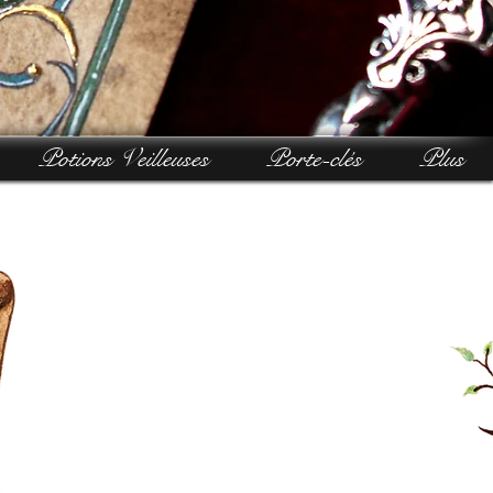
Potions Veilleuses
Porte-clés
Plus