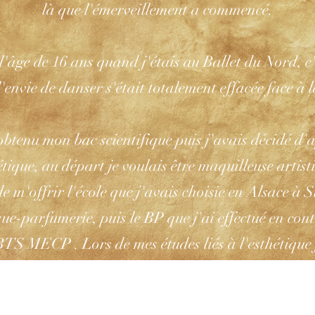
là que l'émerveillement a commencé.
 l'âge de 16 ans quand j'étais au Ballet du Nord, c'
et l'envie de danser s'était totalement effacée face à l
 obtenu mon bac scientifique puis j'avais décidé d'
métique, au départ je voulais être maquilleuse artis
e m'offrir l'école que j'avais choisie en Alsace à S
e-parfumerie, puis le BP que j'ai effectué en con
BTS MECP . Lors de mes études liés à l'esthétique j
ge, le niveau de mon école était très élevé nous av
a directrice d'école était là pour nous former de