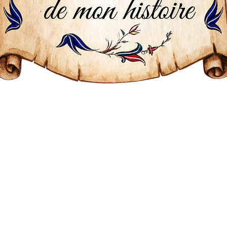
 créé en 2021 mon entreprise créative qui s'appela
re du Berry, pays de légendes associé souvent à la
me la célèbre Georges Sand ainsi que de nombreux
mon enfance par l'univers du merveilleux et des co