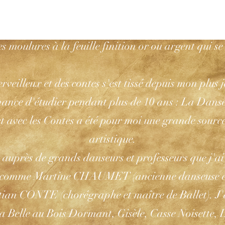
errault ou encore des frères Grimm). Je réalise des
, des parchemins enluminés, des lettrines poétiqu
s moulures à la feuille finition or ou argent qui se
veilleux et des contes s'est tissé depuis mon plus
chance d'étudier pendant plus de 10 ans : La Dans
ct avec les Contes a été pour moi une grande sourc
artistique.
r auprès de grands danseurs et professeurs que j'a
l comme Martine CHAUMET (ancienne danseuse éto
tian CONTE (chorégraphe et maître de Ballet). J'
La Belle au Bois Dormant, Gisèle, Casse Noisette, Le