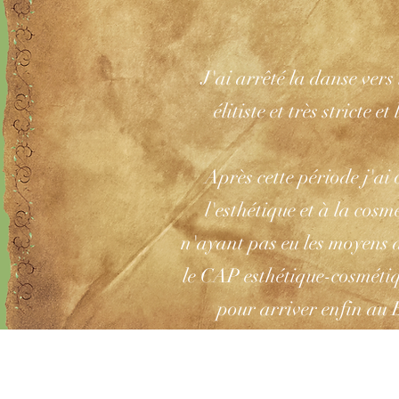
J'ai arrêté la danse vers
élitiste et très stricte 
Après cette période j'ai
l'esthétique et à la cos
n'ayant pas eu les moyens d
le CAP esthétique-cosmétiqu
pour arriver enfin au 
Appliqués et de maquilla
compétents à l'ETEPEC et m