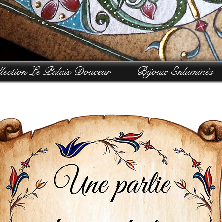
lection Le Palais Douceur
Bijoux Enluminés