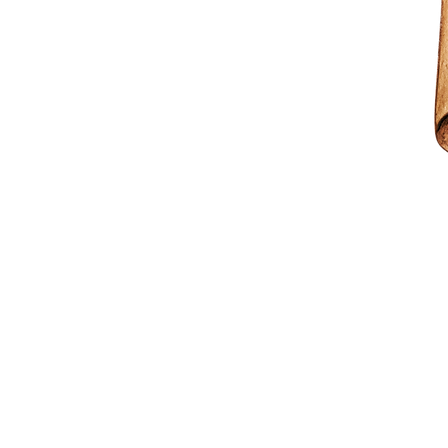
Je m'appelle Lucie et j'ai
des Fées". Je suis originai
artistes ont séjournés com
Je suis passionnée depuis 