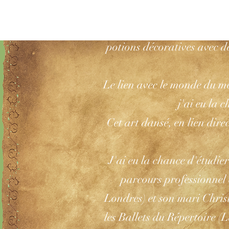
plus célèbres de Charles P
marque-pages manuscrits
potions décoratives avec de
Le lien avec le monde du mer
j'ai eu la 
Cet art dansé, en lien dire
J'ai eu la chance d'étudie
parcours professionne
Londres) et son mari Chris
les Ballets du Répertoire (