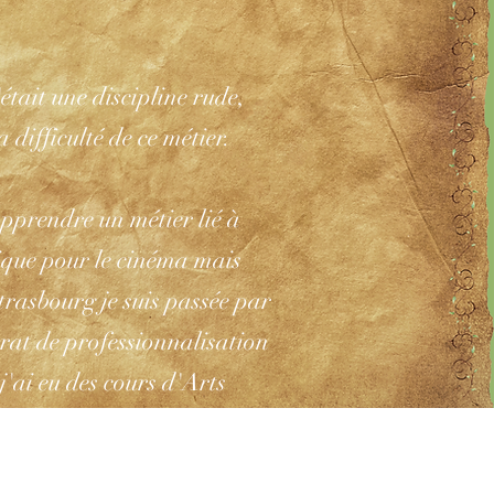
était une discipline rude,
a difficulté de ce métier.
apprendre un métier lié à
tique pour le cinéma mais
trasbourg je suis passée par
trat de professionnalisation
'ai eu des cours d'Arts
ions des professeurs très
 manière très rigoureuse et