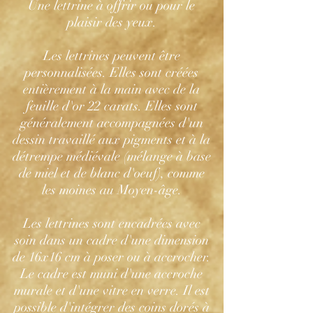
Une lettrine à offrir ou pour le
plaisir des yeux.
Les lettrines peuvent être
personnalisées. Elles sont créées
entièrement à la main avec de la
feuille d'or 22 carats. Elles sont
généralement accompagnées d'un
dessin travaillé aux pigments et à la
détrempe médiévale (mélange à base
de miel et de blanc d'oeuf), comme
les moines au Moyen-âge.
Les lettrines sont encadrées avec
soin dans un cadre d'une dimension
de 16x16 cm à poser ou à accrocher.
Le cadre est muni d'une accroche
murale et d'une vitre en verre. Il est
possible d'intégrer des coins dorés à