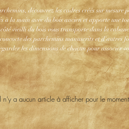
archemins, d
écouvrez les cadres créés sur mesure p
és à la main avec du bois ancien et apporte une to
 côté vieilli du bois vous transporte dans la cabane
e concocte des parchemins manuscrits et d'autres 
regarder les dimensions de chacun pour associer v
Il n'y a aucun article à afficher pour le moment