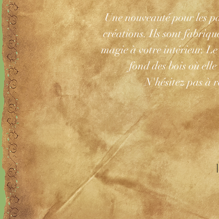
Une nouveauté pour les p
créations. Ils sont fabriqu
magie à votre intérieur
. Le
fond des bois où ell
N'hésitez pas à 