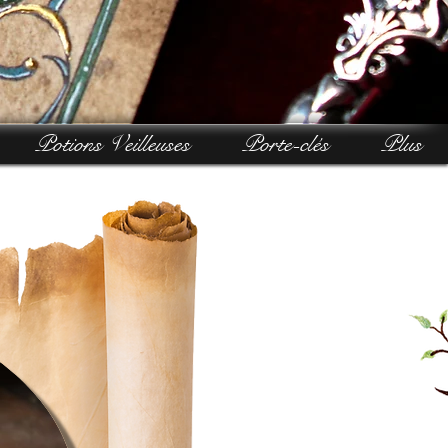
Potions Veilleuses
Porte-clés
Plus