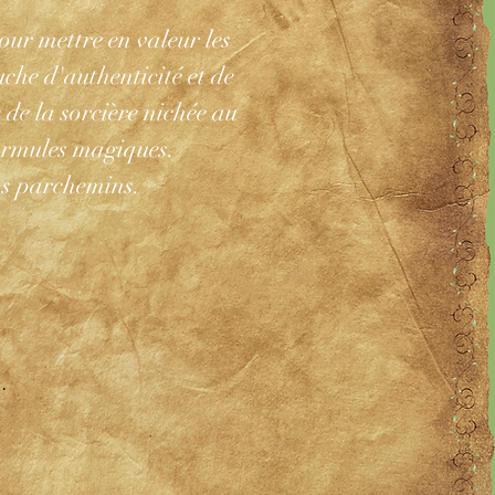
our mettre en valeur les
uche d'authenticité et de
 de la sorcière nichée au
formules magiques.
os parchemins.
.