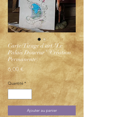
Carte/Tirage d'art "Le
Palais Douceur" (Création
Permanente)
Prix
6,00 €
Quantité
*
Ajouter au panier