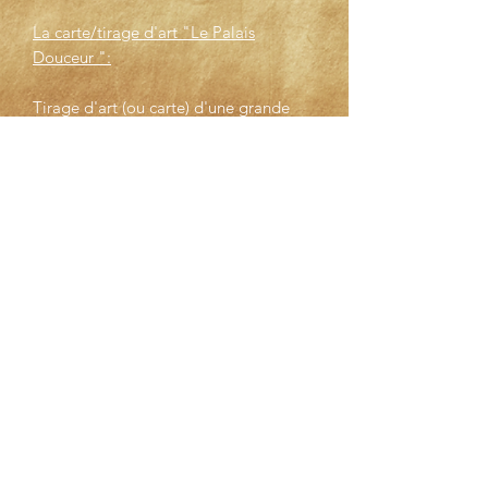
La carte/tirage d'art "Le Palais
Douceur ":
Tirage d'art (ou carte) d'une grande
qualité issue de mon enluminure "Le
Palais Douceur".
Format 14x14 cm.
Il est idéal pour envoyer à une
personne que l'on aime ou pour une
invitation ou même tout simplement
pour encadrer la carte.
Le Scriptorium Oublié
Contact
CGV
Micro-entreprise Professionnelle
Déclarée à la Chambre de Métiers et de l'Artisanat de Normandie
Tous Droits Réservés