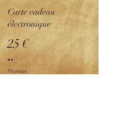
Carte cadeau
électronique
25 €
Montant
25 €
50 €
100 €
150 €
200 €
Quantité