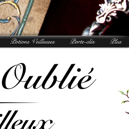
Potions Veilleuses
Porte-clés
Plus