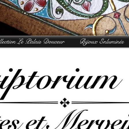
lection Le Palais Douceur
Bijoux Enluminés